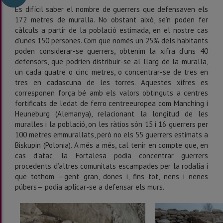
Es difícil saber el nombre de guerrers que defensaven els
172 metres de muralla. No obstant això, se’n poden fer
càlculs a partir de la població estimada, en el nostre cas
d’unes 150 persones. Com que només un 25% dels habitants
poden considerar-se guerrers, obtenim la xifra d’uns 40
defensors, que podrien distribuir-se al llarg de la muralla,
un cada quatre o cinc metres, o concentrar-se de tres en
tres en cadascuna de les torres. Aquestes xifres es
corresponen força bé amb els valors obtinguts a centres
fortificats de l’edat de ferro centreeuropea com Manching i
Heuneburg (Alemanya), relacionant la longitud de les
muralles i la població, on les ràtios són 15 i 16 guerrers per
100 metres emmurallats, però no els 55 guerrers estimats a
Biskupin (Polonia). A més a més, cal tenir en compte que, en
cas d’atac, la Fortalesa podia concentrar guerrers
procedents d’altres comunitats escampades per la rodalia i
que tothom —gent gran, dones i, fins tot, nens i nenes
púbers— podia aplicar-se a defensar els murs.