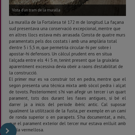
Vista d'un tram de la muralla
La muralla de la Fortalesa té 172 m de longitud. La façana
sud presentava una conservació excepcional, mentre que
en altres llocs estava més arrasada. Consta de quatre murs
paramentats pels dos costats i amb una amplària total
d’entre 5 i 5,5 m, que permetria circular-hi per sobre i
apostar-hi defensors. Un càlcul prudent ens en situa
l’alçada entre els 4 i 5 m, tenint present que la gruixària
aparentment excessiva devia obeir a raons d’estabilitat de
la construcció.
El primer mur es va construir tot en pedra, mentre que el
segon presenta una tècnica mixta amb sòcol pedra i alçat
de tovots. Posteriorment s’hi van afegir un tercer i un quart
parament, tots dos durant les fases antigues, si bé el
darrer ja a inicis del període ibèric antic. Cal suposar
igualment la utilització de la fusta, per exemple en un camí
de ronda superior o en parapets. S’ha documentat, a més,
que el parament exterior del tercer mur estava enlluït amb
argila vermellosa.