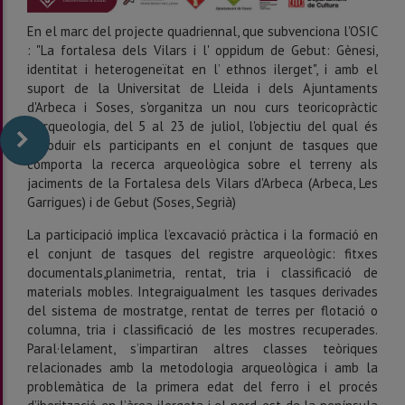
En el marc del projecte quadriennal, que subvenciona l'OSIC
: "La fortalesa dels Vilars i l' oppidum de Gebut: Gènesi,
identitat i heterogeneïtat en l’ ethnos ilerget", i amb el
suport de la Universitat de Lleida i dels Ajuntaments
d'Arbeca i Soses, s'organitza un nou curs teoricopràctic
d'arqueologia, del 5 al 23 de juliol, l'objectiu del qual és
introduir els participants en el conjunt de tasques que
comporta la recerca arqueològica sobre el terreny als
jaciments de la Fortalesa dels Vilars d'Arbeca (Arbeca, Les
Garrigues) i de Gebut (Soses, Segrià)
La participació implica l’excavació pràctica i la formació en
el conjunt de tasques del registre arqueològic: fitxes
documentals,planimetria, rentat, tria i classificació de
materials mobles. Integraigualment les tasques derivades
del sistema de mostratge, rentat de terres per flotació o
columna, tria i classificació de les mostres recuperades.
Paral·lelament, s’impartiran altres classes teòriques
relacionades amb la metodologia arqueològica i amb la
problemàtica de la primera edat del ferro i el procés