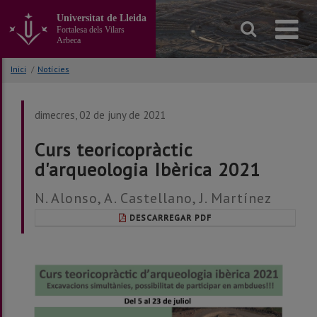
Anar
Universitat de Lleida
al
Fortalesa dels Vilars
contingut
Arbeca
principal
de
Inici
/
Notícies
la
pàgina
dimecres, 02 de juny de 2021
Curs teoricopràctic
d'arqueologia Ibèrica 2021
N. Alonso, A. Castellano, J. Martínez
DESCARREGAR PDF