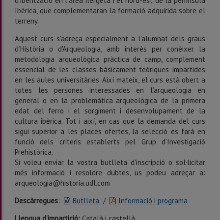
d’iberització en l’àrea ilergeta i el nord-est de la península
Ibèrica, que complementaran la formació adquirida sobre el
terreny.
Aquest curs s’adreça especialment a l’alumnat dels graus
d’Història o d'Arqueologia, amb interès per conèixer la
metodologia arqueològica pràctica de camp, complement
essencial de les classes bàsicament teòriques impartides
en les aules universitàries. Així mateix, el curs està obert a
totes les persones interessades en l’arqueologia en
general o en la problemàtica arqueològica de la primera
edat del ferro i el sorgiment i desenvolupament de la
cultura ibèrica. Tot i així, en cas que la demanda del curs
sigui superior a les places ofertes, la selecció es farà en
funció dels criteris establerts pel Grup d’Investigació
Prehistòrica.
Si voleu enviar la vostra butlleta d'inscripció o sol·licitar
més informació i resoldre dubtes, us podeu adreçar a:
arqueologia@historia.udl.com
Descàrregues
:
Butlleta
/
Informació i programa
L
lengua d’impartició:
Català i castellà